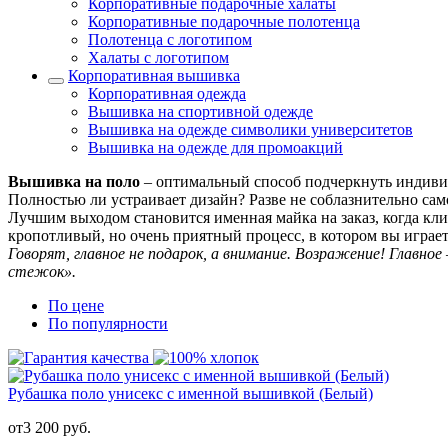
Корпоративные подарочные халаты
Корпоративные подарочные полотенца
Полотенца с логотипом
Халаты с логотипом
Корпоративная вышивка
Корпоративная одежда
Вышивка на спортивной одежде
Вышивка на одежде символики университетов
Вышивка на одежде для промоакций
Вышивка на поло
– оптимальный способ подчеркнуть индивиду
Полностью ли устраивает дизайн? Разве не соблазнительно са
Лучшим выходом становится именная майка на заказ, когда кл
кропотливый, но очень приятный процесс, в котором вы играете
Говорят, главное не подарок, а внимание. Возражение! Главно
стежок».
По цене
По популярности
Рубашка поло унисекс с именной вышивкой (Белый)
от
3 200
руб.