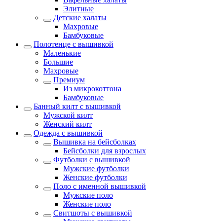
Элитные
Детские халаты
Махровые
Бамбуковые
Полотенце с вышивкой
Маленькие
Большие
Махровые
Премиум
Из микрокоттона
Бамбуковые
Банный килт с вышивкой
Мужской килт
Женский килт
Одежда с вышивкой
Вышивка на бейсболках
Бейсболки для взрослых
Футболки с вышивкой
Мужские футболки
Женские футболки
Поло с именной вышивкой
Мужские поло
Женские поло
Свитшоты с вышивкой