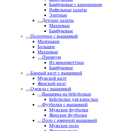
Бамбуковые с капюшоном
Вафельные халаты
Элитные
Детские халаты
Махровые
Бамбуковые
Полотенце с вышивкой
Маленькие
Большие
Махровые
Премиум
Из микрокоттона
Бамбуковые
Банный килт с вышивкой
Мужской килт
Женский килт
Одежда с вышивкой
Вышивка на бейсболках
Бейсболки для взрослых
Футболки с вышивкой
Мужские футболки
Женские футболки
Поло с именной вышивкой
Мужские поло
Женские поло