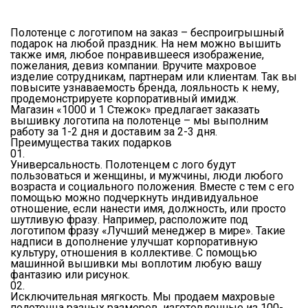
Полотенце с логотипом на заказ – беспроигрышный
подарок на любой праздник. На нем можно вышить
также имя, любое понравившееся изображение,
пожелания, девиз компании. Вручите махровое
изделие сотрудникам, партнерам или клиентам. Так вы
повысите узнаваемость бренда, лояльность к нему,
продемонстрируете корпоративный имидж.
Магазин «1000 и 1 Стежок» предлагает заказать
вышивку логотипа на полотенце – мы выполним
работу за 1-2 дня и доставим за 2-3 дня.
Преимущества таких подарков
01.
Универсальность. Полотенцем с лого будут
пользоваться и женщины, и мужчины, люди любого
возраста и социального положения. Вместе с тем с его
помощью можно подчеркнуть индивидуальное
отношение, если нанести имя, должность, или просто
шутливую фразу. Например, расположите под
логотипом фразу «Лучший менеджер в мире». Такие
надписи в дополнение улучшат корпоративную
культуру, отношения в коллективе. С помощью
машинной вышивки мы воплотим любую вашу
фантазию или рисунок.
02.
Исключительная мягкость. Мы продаем махровые
полотенца разных размеров, изготовленные из 100-