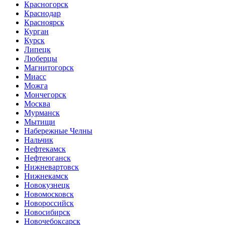
Красногорск
Краснодар
Красноярск
Курган
Курск
Липецк
Люберцы
Магнитогорск
Миасс
Можга
Мончегорск
Москва
Мурманск
Мытищи
Набережные Челны
Нальчик
Нефтекамск
Нефтеюганск
Нижневартовск
Нижнекамск
Новокузнецк
Новомосковск
Новороссийск
Новосибирск
Новочебоксарск