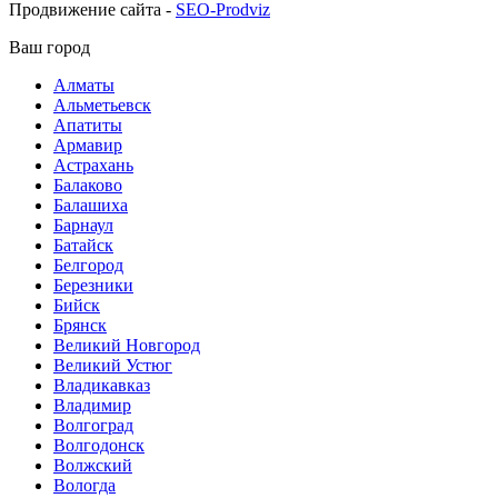
Продвижение сайта -
SEO-Prodviz
Ваш город
Алматы
Альметьевск
Апатиты
Армавир
Астрахань
Балаково
Балашиха
Барнаул
Батайск
Белгород
Березники
Бийск
Брянск
Великий Новгород
Великий Устюг
Владикавказ
Владимир
Волгоград
Волгодонск
Волжский
Вологда