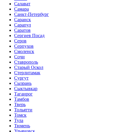
Салават
Самара
Санкт-Петербург
Саранск
Сарапул
Саратов
Сергиев Посад
Серов
Серпухов
Смоленск
Сочи
Ставрополь
Старый Оскол
Стерлитамак
Сургут
Сызрань
Сыктывкар
Таганрог
Тамбов
Тверь
Тольятти
Томск
Тула
Тюмень
Ульяновск