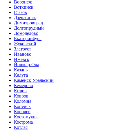
Воронеж
Воткинск
Глазов
Дзержинск
Димитровград
Долгопрудный
Домодедово
Екатеринбург
Жуковский
Златоуст
Иваново
Ижевск
Йошкар-Ола
Казань
Калуга
Каменск-Уральский
Кемерово
Киров
Ковров
Коломна
Копейск
Королев
Костомукша
Кострома
Котлас