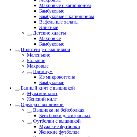
Махровые с капюшоном
Бамбуковые
Бамбуковые с капюшоном
Вафельные халаты
Элитные
Детские халаты
Махровые
Бамбуковые
Полотенце с вышивкой
Маленькие
Большие
Махровые
Премиум
Из микрокоттона
Бамбуковые
Банный килт с вышивкой
Мужской килт
Женский килт
Одежда с вышивкой
Вышивка на бейсболках
Бейсболки для взрослых
Футболки с вышивкой
Мужские футболки
Женские футболки