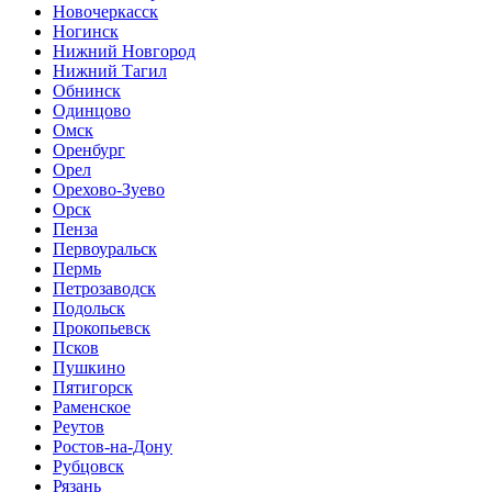
Новочеркасск
Ногинск
Нижний Новгород
Нижний Тагил
Обнинск
Одинцово
Омск
Оренбург
Орел
Орехово-Зуево
Орск
Пенза
Первоуральск
Пермь
Петрозаводск
Подольск
Прокопьевск
Псков
Пушкино
Пятигорск
Раменское
Реутов
Ростов-на-Дону
Рубцовск
Рязань