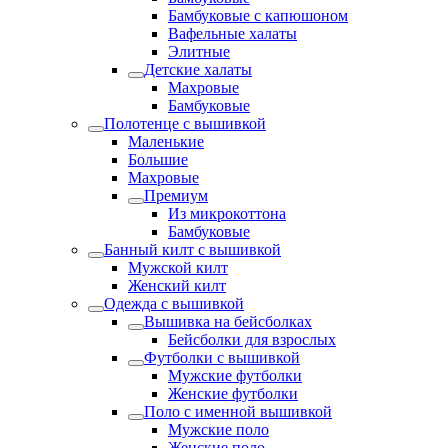
Бамбуковые с капюшоном
Вафельные халаты
Элитные
Детские халаты
Махровые
Бамбуковые
Полотенце с вышивкой
Маленькие
Большие
Махровые
Премиум
Из микрокоттона
Бамбуковые
Банный килт с вышивкой
Мужской килт
Женский килт
Одежда с вышивкой
Вышивка на бейсболках
Бейсболки для взрослых
Футболки с вышивкой
Мужские футболки
Женские футболки
Поло с именной вышивкой
Мужские поло
Женские поло