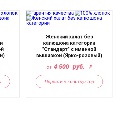
з
Женский халат без
и
капюшона категории
ой
"Стандарт" с именной
й)
вышивкой (Ярко-розовый)
4 500
руб.
от
р
Перейти в конструктор