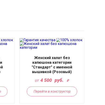
з
Женский халат без
и
капюшона категории
ой
"Стандарт" с именной
)
вышивкой (Розовый)
4 500
руб.
от
р
Перейти в конструктор