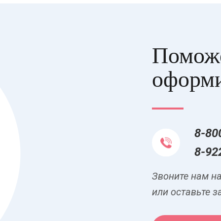
Поможе
оформи
8-80
8-92
Звоните нам н
или оставьте з